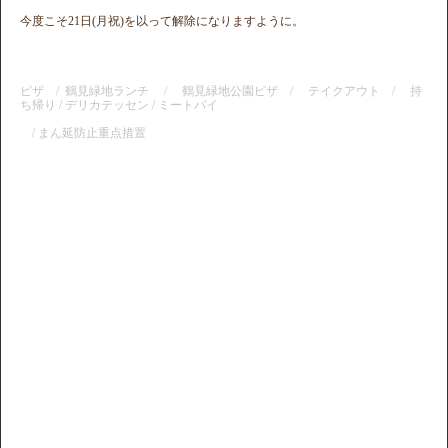
今度こそ21日(月祝)を以って解除になりますように。
ピザ / 鶴見緑地ランチ / 鶴見緑地公園ピザ / テイクアウト / 持
ち帰り / デリカテッセン / ミートパイ
/ まん延防止重点措置