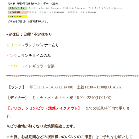
●定休日：日曜 / 不定休あり
グリーン
→ランチ/ディナーあり
ピンク
→ランチタイムのみ
イエロー
→イレギュラー営業
***********************************************************************
【ランチ】
平日11:30～14:30(LO14:00) 土祝11:30～15:00(LO14:30)
【ディナー】
月・火・水・金・土・祝 18:00～22:00(LO21:00)
【デリカテッセン/ピザ・惣菜テイクアウト】
全ての営業時間内で承りま
す。
※ピザ生地が無くなり次第閉店致します。
※
土祝、お盆期間などの祝日扱いのパスタのご用意
にはご予約をお願いして