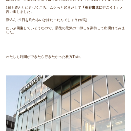
1日も終わりに近づくころ、ムクっと起きだして
「蔦谷書店に行こう！」
と
言い出しました。
寝込んで1日を終わるのは嫌だったんでしょうね(笑)
だいぶ回復していそうなので、最後の元気の一押しを期待して出掛けてみま
した。
わたしも時間ができたら行きたかった枚方T-site。