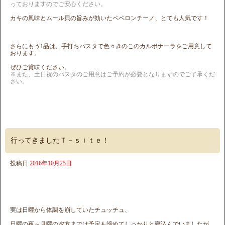
っておりますので
ご安心ください。
カキの風味とムール貝の旨みが効いたペペロンチーノ、とても人気です！
さらにもう1品は、手打ちパスタで色々きのこのカルボナーラをご用意して
おります。
ぜひご賞味ください。
※また、土日祝のパスタのご用意はご予約が必要となりますのでご了承くだ
さい。
行ってきましたＴ－ｓｉｔｅ！
投稿日
2016年10月25日
実は日曜から体調を崩していたチュッチュ、
日曜の夜～月曜の夕方までは予定も諦めてしっかりと寝込んでいましたが、