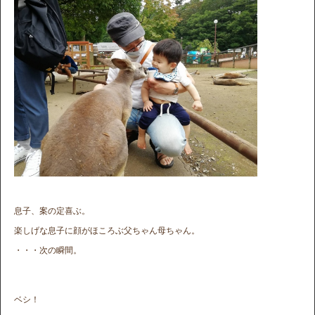
息子、案の定喜ぶ。
楽しげな息子に顔がほころぶ父ちゃん母ちゃん。
・・・次の瞬間。
ベシ！